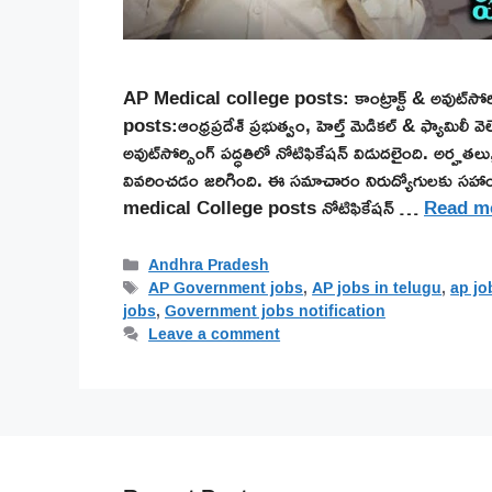
AP Medical college posts: కాంట్రాక్ట్ & అవుట్‌సో
posts:ఆంధ్రప్రదేశ్ ప్రభుత్వం, హెల్త్ మెడికల్ & ఫ్యామిలీ వెల్ఫ
అవుట్‌సోర్సింగ్ పద్ధతిలో నోటిఫికేషన్ విడుదలైంది. అర్హతల
వివరించడం జరిగింది. ఈ సమాచారం నిరుద్యోగులకు సహాయ
medical College posts నోటిఫికేషన్ …
Read m
Categories
Andhra Pradesh
Tags
AP Government jobs
,
AP jobs in telugu
,
ap jo
jobs
,
Government jobs notification
Leave a comment