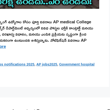
ర్సింగ్ ఉద్యోగాల కోసం పూర్తి వివరాలు AP medical College
ేర్ డిపార్ట్‌మెంట్ ఆధ్వర్యంలో వివిధ పోస్టుల భర్తీకి కాంట్రాక్ట్ మరియు
ు, దరఖాస్తు విధానం, మరియు ఎంపిక ప్రక్రియను స్పష్టంగా క్రింద
కరంగా ఉంటుందని ఆశిస్తున్నాను. నోటిఫికేషన్ వివరాలు AP
ore
bs notifications 2025
,
AP jobs2025
,
Government hospital