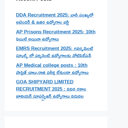
DDA Recruitment 2025: బారీ సంఖ్యలో
అటెండర్ & ఇతర ఉద్యోగాల భర్తీ
AP Prisons Recruitment 2025: 10th
ఫెయిల్ అయినా ఉద్యోగాలు
EMRS Recruitment 2025: గవర్నమెంట్
స్కూల్స్ లో పర్మినెంట్ ఉద్యోగాలకు నోటిఫికేషన్
AP Medical college posts : 10th
పాసైతే చాలు,రాత పరీక్ష లేకుండా ఉద్యోగాలు
GOA SHIPYARD LIMITED
RECRUITMENT 2025 : వివిధ రకాల
జూనియర్ సూపర్వైజర్ ఉద్యోగాలు విడుదల